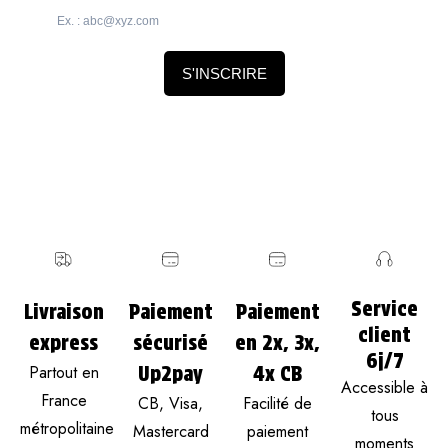
Ex. : abc@xyz.com
S'INSCRIRE
Service
Livraison
Paiement
Paiement
client
express
sécurisé
en 2x, 3x,
6j/7
Partout en
Up2pay
4x CB
Accessible à
France
CB, Visa,
Facilité de
tous
métropolitaine
Mastercard
paiement
moments