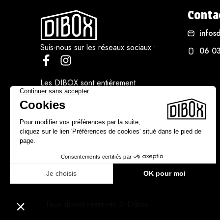
Conta
infos
Suis-nous sur les réseaux sociaux :
06 0
Les DIBOX sont entièrement
confectionnées à la main et chaque
DIBOX est unique.
Tous droits réservés © Dibox